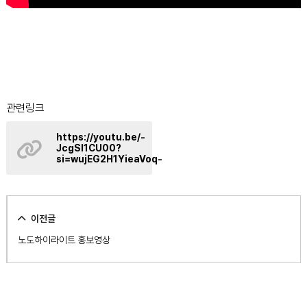
관련링크
https://youtu.be/-
JcgSl1CU00?
si=wujEG2H1YieaVoq-
이전글
노도하이라이트 홍보영상