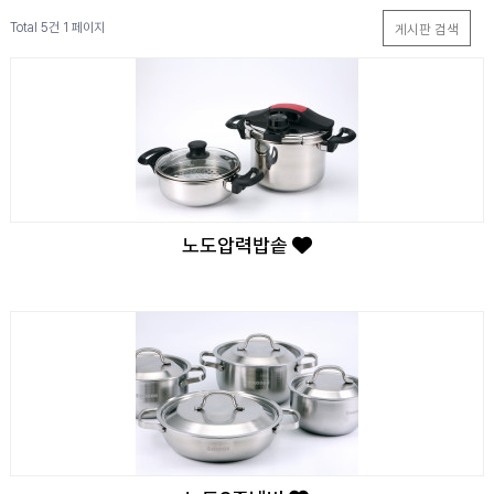
Total 5건
1 페이지
게시판 검색
노도압력밥솥