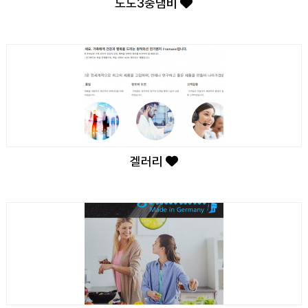
노도3중냄비
겔러리