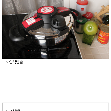
노도압력밥솥