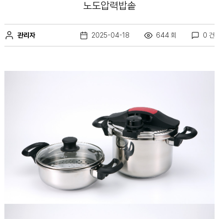
노도압력밥솥
관리자
2025-04-18
644 회
0 건